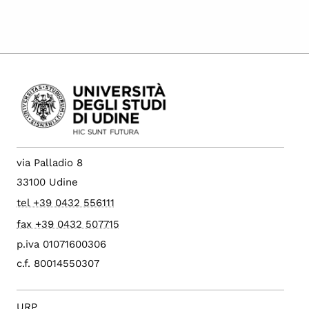
via Palladio 8
33100 Udine
tel +39 0432 556111
fax +39 0432 507715
p.iva 01071600306
c.f. 80014550307
URP