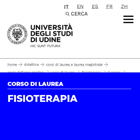
IT
EN
ES
FR
ZH
Passa al contenuto principale
CERCA
home
didattica
corsi di laurea e laurea magistrale
corsi dell'area medica
corsi di laurea
fisioterapia
il corso
piano di studio
CORSO DI LAUREA
FISIOTERAPIA