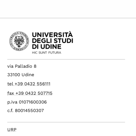
via Palladio 8
33100 Udine
tel +39 0432 556111
fax +39 0432 507715
p.iva 01071600306
c.f. 80014550307
URP