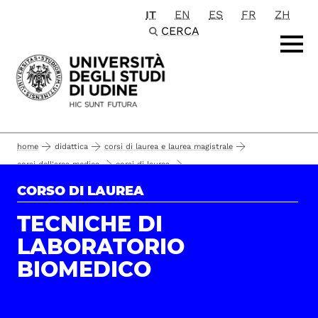
IT
EN
ES
FR
ZH
Passa al contenuto principale
CERCA
home
didattica
corsi di laurea e laurea magistrale
corsi dell'area medica
corsi di laurea
ruoli e contatti
tecniche di laboratorio biomedico
contatti
CORSO DI LAUREA
TECNICHE DI
LABORATORIO
BIOMEDICO