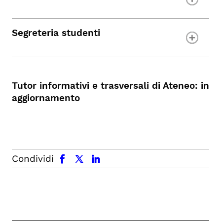
Segreteria studenti
Tutor informativi e trasversali di Ateneo: in
aggiornamento
facebook
x.com
linkedin
Condividi