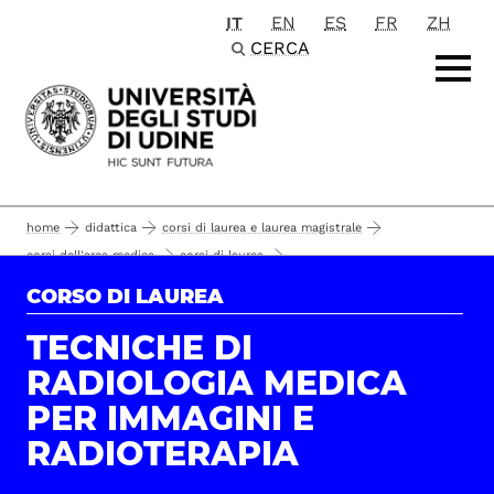
IT
EN
ES
FR
ZH
Passa al contenuto principale
CERCA
home
didattica
corsi di laurea e laurea magistrale
corsi dell'area medica
corsi di laurea
tecniche di radiologia medica per immagini e radioterapia
contatti
CORSO DI LAUREA
segreteria studenti di medicina e professioni sanitarie
TECNICHE DI
RADIOLOGIA MEDICA
PER IMMAGINI E
RADIOTERAPIA