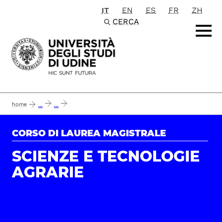
IT
EN
ES
FR
ZH
Passa al contenuto principale
CERCA
home
...
...
scheda unica annuale del corso di laurea magistrale in scienze e tecnologie agr
CORSO DI LAUREA MAGISTRALE
SCIENZE E TECNOLOGIE
AGRARIE