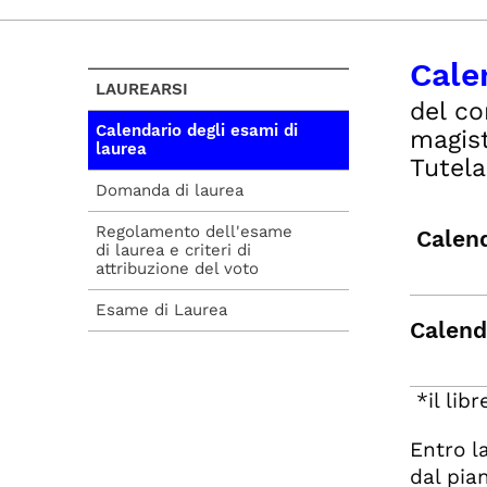
Cale
LAUREARSI
del co
Calendario degli esami di
magist
laurea
Tutela
Domanda di laurea
Regolamento dell'esame
Calend
di laurea e criteri di
attribuzione del voto
Esame di Laurea
Calend
*il lib
Entro l
dal pia