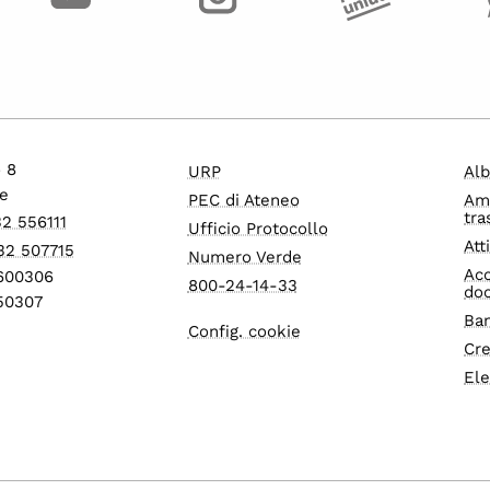
o 8
URP
Alb
e
PEC di Ateneo
Am
tra
32 556111
Ufficio Protocollo
Att
32 507715
Numero Verde
Acc
1600306
800-24-14-33
do
550307
Ban
Config. cookie
Cre
Ele