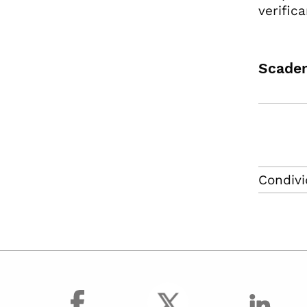
verific
Scaden
Condivi
facebook