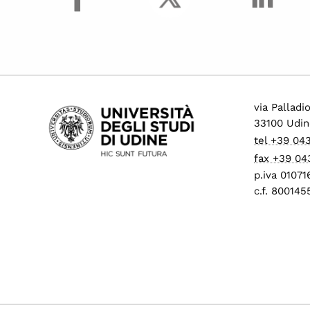
via Palladi
33100 Udin
tel +39 04
fax +39 04
p.iva 0107
c.f. 80014