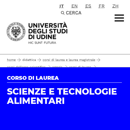
IT
EN
ES
FR
ZH
Passa al contenuto principale
CERCA
home
didattica
corsi di laurea e laurea magistrale
corsi dell'area scientifica
agraria
corsi di laurea
scienze e tecnologie alimentari
iscrizione
CORSO DI LAUREA
conoscenze e requisiti per l'accesso
SCIENZE E TECNOLOGIE
ALIMENTARI