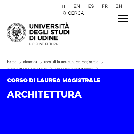
IT
EN
ES
FR
ZH
Passa al contenuto principale
CERCA
home
didattica
corsi di laurea e laurea magistrale
corsi dell'area scientifica
ingegneria e architettura
corsi di laurea magistrale
architettura
laurearsi
CORSO DI LAUREA MAGISTRALE
calendario degli esami di laurea
ARCHITETTURA