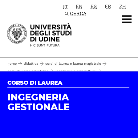
IT
EN
ES
FR
ZH
Passa al contenuto principale
CERCA
home
didattica
corsi di laurea e laurea magistrale
corsi dell'area scientifica
ingegneria e architettura
corsi di laurea
ingegneria gestionale
studiare
CORSO DI LAUREA
"ofa - matematica"
INGEGNERIA
GESTIONALE