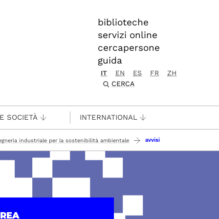
biblioteche
servizi online
cercapersone
guida
IT
EN
ES
FR
ZH
CERCA
 E SOCIETÀ
INTERNATIONAL
avvisi
egneria industriale per la sostenibilità ambientale
UREA