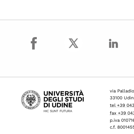
facebook
via Palladi
33100 Udin
tel +39 04
fax +39 04
p.iva 0107
c.f. 80014