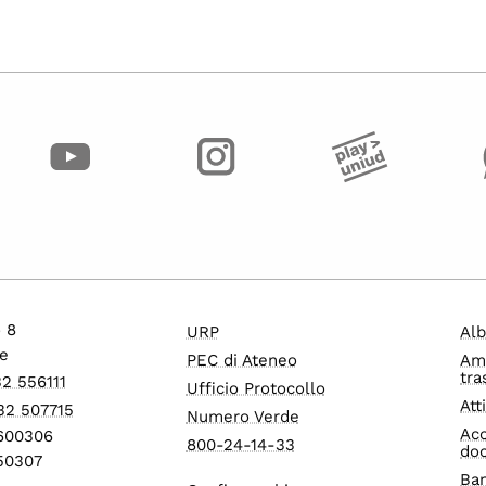
o 8
URP
Alb
e
PEC di Ateneo
Am
tra
32 556111
Ufficio Protocollo
Att
32 507715
Numero Verde
Acc
1600306
800-24-14-33
do
550307
Ban