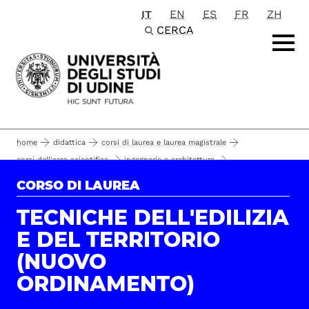
IT
EN
ES
FR
ZH
Passa al contenuto principale
CERCA
home
didattica
corsi di laurea e laurea magistrale
corsi dell'area scientifica
ingegneria e architettura
corsi di laurea
CORSO DI LAUREA
laurearsi
tecniche dell'edilizia e del territorio (nuovo ordinamento)
TECNICHE DELL'EDILIZIA
E DEL TERRITORIO
(NUOVO
ORDINAMENTO)