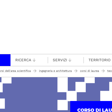
RICERCA
SERVIZI
TERRITORIO
rsi dell'area scientifica
ingegneria e architettura
corsi di laurea
tec
CORSO DI LA