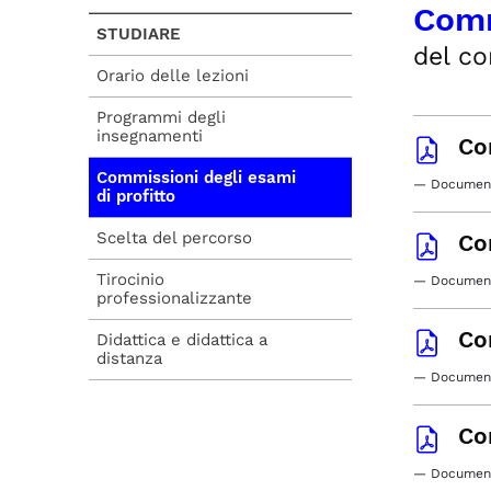
Comm
STUDIARE
del co
Orario delle lezioni
Programmi degli
insegnamenti
Co
Commissioni degli esami
— Document
di profitto
Scelta del percorso
Co
Tirocinio
— Document
professionalizzante
Co
Didattica e didattica a
distanza
— Document
Co
— Document