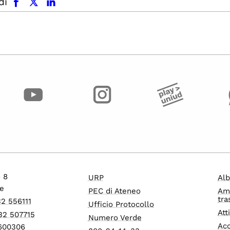
di
o 8
URP
Alb
e
PEC di Ateneo
Am
tra
32 556111
Ufficio Protocollo
Att
32 507715
Numero Verde
Acc
1600306