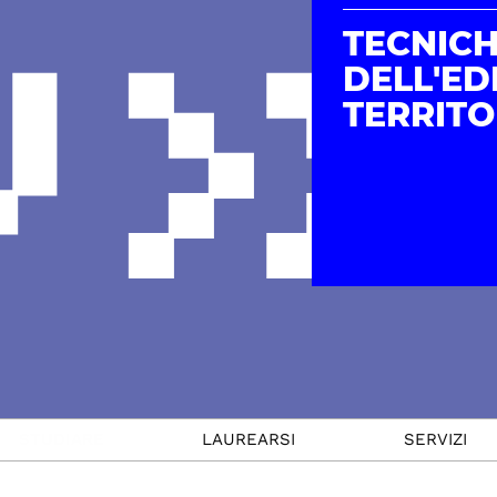
TECNIC
DELL'EDI
TERRITO
STUDIARE
LAUREARSI
SERVIZI