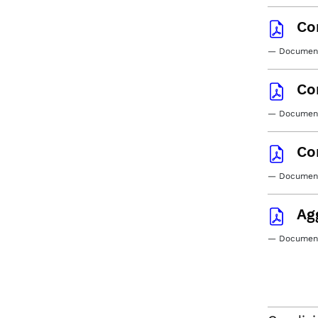
Co
— Document
Co
— Document
Co
— Document
Ag
— Document