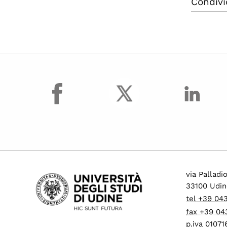
Condivi
facebook
via Palladi
33100 Udin
tel +39 04
fax +39 04
p.iva 0107