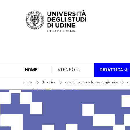
Passa al contenuto principale
HOME
ATENEO
DIDATTICA
home
didattica
corsi di laurea e laurea magistrale
co
commissioni degli esami di profitto