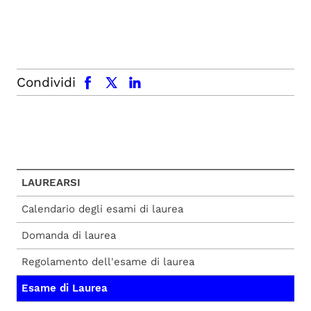
facebook
x.com
linkedin
Condividi
LAUREARSI
Calendario degli esami di laurea
Domanda di laurea
Regolamento dell'esame di laurea
Esame di Laurea