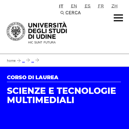
IT
EN
ES
FR
ZH
Passa al contenuto principale
CERCA
home
...
...
report almalaurea - opinione dei laureati ed efficacia del corso di laurea in sc
CORSO DI LAUREA
SCIENZE E TECNOLOGIE
MULTIMEDIALI