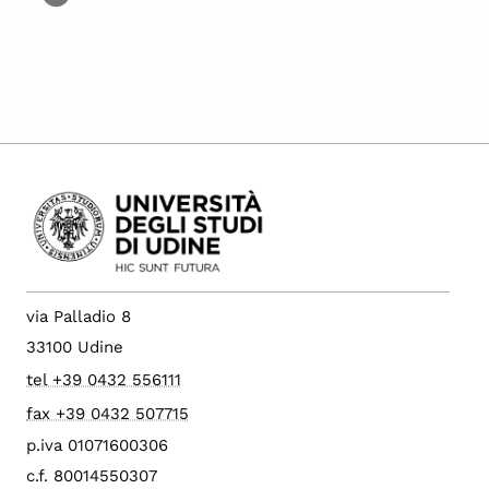
via Palladio 8
33100 Udine
tel +39 0432 556111
fax +39 0432 507715
p.iva 01071600306
c.f. 80014550307