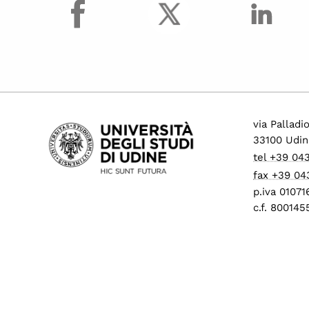
facebook
via Palladi
33100 Udin
tel +39 04
fax +39 04
p.iva 0107
c.f. 80014