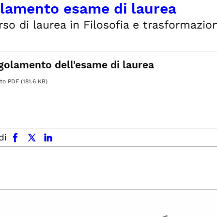
lamento esame di laurea
rso di laurea in Filosofia e trasformazion
golamento dell'esame di laurea
 PDF (181.6 KB)
facebook
x.com
linkedin
di