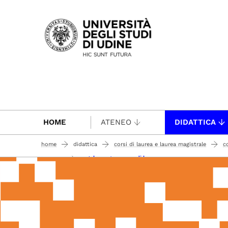
Passa al contenuto principale
HOME
ATENEO
DIDATTICA
home
didattica
corsi di laurea e laurea magistrale
c
regolamento esame di laurea
laurearsi