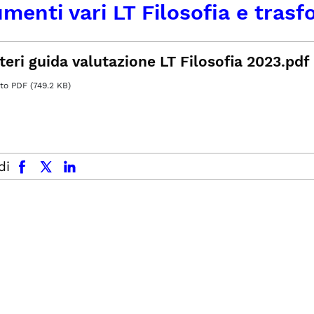
menti vari LT Filosofia e trasf
teri guida valutazione LT Filosofia 2023.pdf
o PDF (749.2 KB)
facebook
x.com
linkedin
di