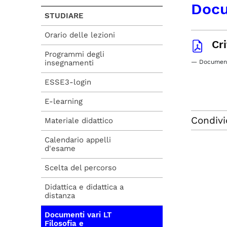
Docu
STUDIARE
Orario delle lezioni
Cri
Programmi degli
insegnamenti
— Document
ESSE3-login
E-learning
Condivi
Materiale didattico
Calendario appelli
d'esame
Scelta del percorso
Didattica e didattica a
distanza
Documenti vari LT
Filosofia e