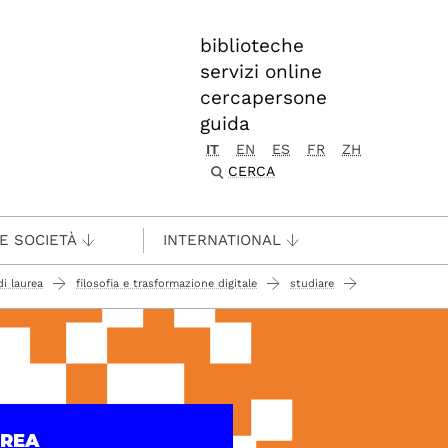
biblioteche
servizi online
cercapersone
guida
IT
EN
ES
FR
ZH
CERCA
 E SOCIETÀ
INTERNATIONAL
di laurea
filosofia e trasformazione digitale
studiare
UREA