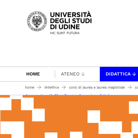
Passa al contenuto principale
HOME
ATENEO
DIDATTICA
home
didattica
corsi di laurea e laurea magistrale
c
documenti vari lt filosofia e trasformazione digitale