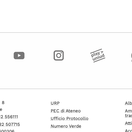
o 8
URP
Alb
e
PEC di Ateneo
Am
tra
32 556111
Ufficio Protocollo
Att
32 507715
Numero Verde
Acc
1600306