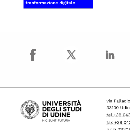
trasformazione digitale
facebook
via Palladi
33100 Udin
tel +39 04
fax +39 04
p.iva 0107