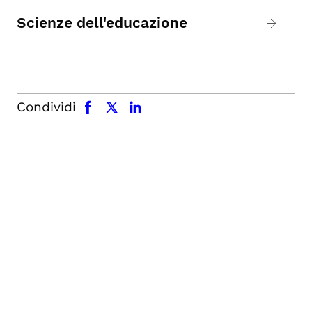
Scienze dell'educazione
facebook
x.com
linkedin
Condividi