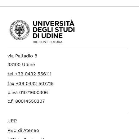
via Palladio 8
33100 Udine
tel +39 0432 556111
fax +39 0432 507715
p.iva 01071600306
c.f. 80014550307
URP
PEC di Ateneo