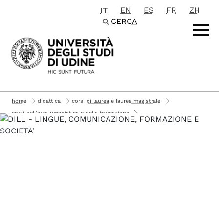
IT
EN
ES
FR
ZH
Passa al contenuto principale
CERCA
home
didattica
corsi di laurea e laurea magistrale
corsi dell'area umanistica e della formazione
corsi di laurea
lingue, comunicazione e formazione