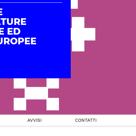
E
ATURE
E ED
UROPEE
AVVISI
CONTATTI