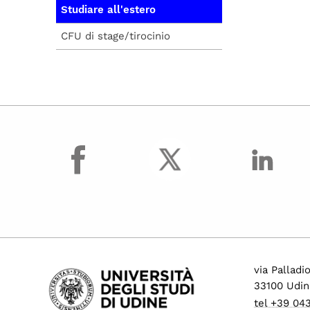
Studiare all'estero
CFU di stage/tirocinio
facebook
via Palladi
33100 Udin
tel +39 04