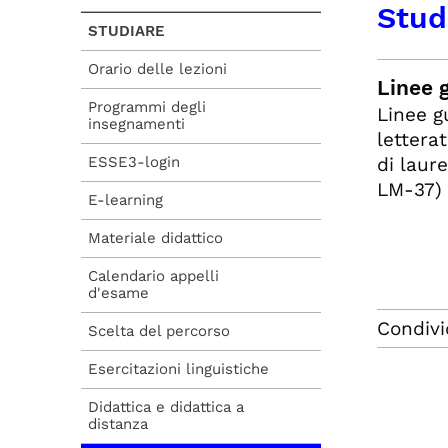
Studi
STUDIARE
Orario delle lezioni
Linee 
Programmi degli
Linee g
insegnamenti
letterat
ESSE3-login
di laur
LM-37) 
E-learning
Materiale didattico
Calendario appelli
d'esame
Condivi
Scelta del percorso
Esercitazioni linguistiche
Didattica e didattica a
distanza