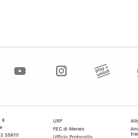
o 8
URP
Alb
e
PEC di Ateneo
Am
tra
32 556111
Ufficio Protocollo