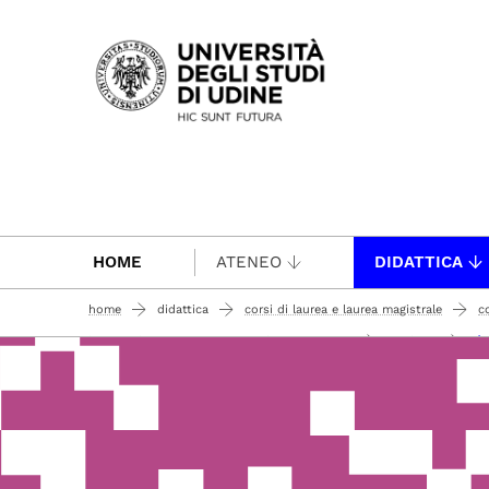
Passa al contenuto principale
HOME
ATENEO
DIDATTICA
home
didattica
corsi di laurea e laurea magistrale
c
stu
lingue e letterature europee ed extraeuropee
studiare