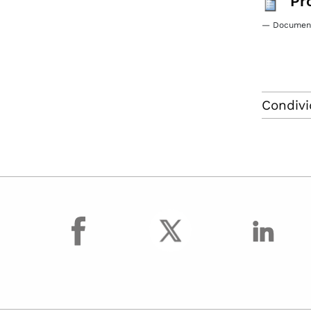
Pr
— Document
Condivi
facebook