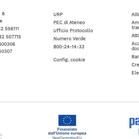
o 8
URP
Alb
e
PEC di Ateneo
Am
tra
32 556111
Ufficio Protocollo
Att
32 507715
Numero Verde
Acc
1600306
800-24-14-33
do
550307
Ban
Config. cookie
Cre
Ele