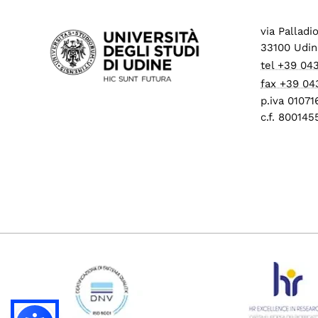
via Palladi
33100 Udin
tel +39 04
fax +39 04
p.iva 0107
c.f. 80014