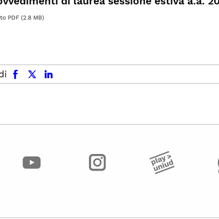
ovvedimenti di laurea sessione estiva a.a. 
o PDF (2.8 MB)
facebook
x.com
linkedin
di