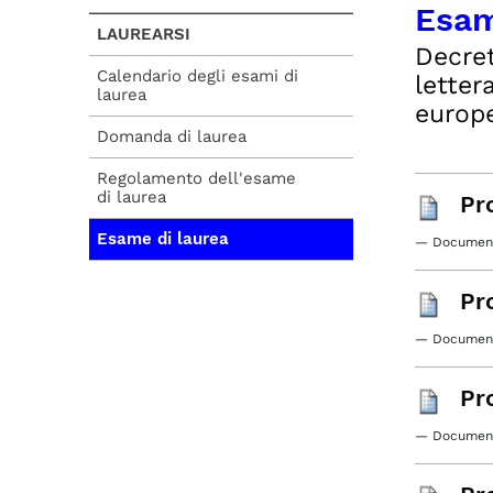
Esam
LAUREARSI
Decret
Calendario degli esami di
letter
laurea
europe
Domanda di laurea
Regolamento dell'esame
di laurea
Pr
Esame di laurea
— Document
Pr
— Document
Pr
— Document