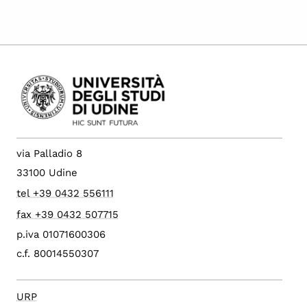
via Palladio 8
33100 Udine
tel +39 0432 556111
fax +39 0432 507715
p.iva 01071600306
c.f. 80014550307
URP