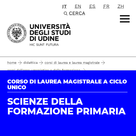
IT
EN
ES
FR
ZH
Passa al contenuto principale
CERCA
home
didattica
corsi di laurea e laurea magistrale
corsi dell'area umanistica e della formazione
lingue, comunicazione e formazione
CORSO DI LAUREA MAGISTRALE A CICLO
corsi di laurea magistrale a ciclo unico
UNICO
esami a scelta
scienze della formazione primaria
studiare
SCIENZE DELLA
FORMAZIONE PRIMARIA