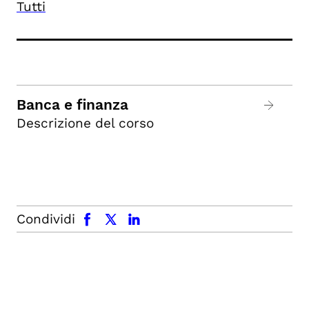
Tutti
Banca e finanza
Descrizione del corso
facebook
x.com
linkedin
Condividi