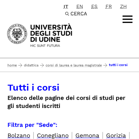
IT
EN
ES
FR
ZH
Passa al contenuto principale
CERCA
tutti i corsi
home
didattica
corsi di laurea e laurea magistrale
Tutti i corsi
Elenco delle pagine dei corsi di studi per
gli studenti iscritti
Filtra per "Sede":
|
|
|
|
Bolzano
Conegliano
Gemona
Gorizia