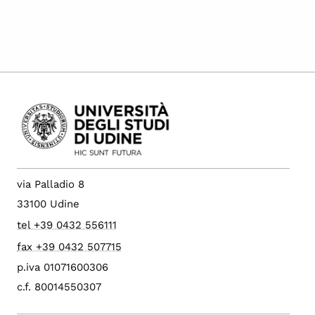
via Palladio 8
33100 Udine
tel +39 0432 556111
fax +39 0432 507715
p.iva 01071600306
c.f. 80014550307