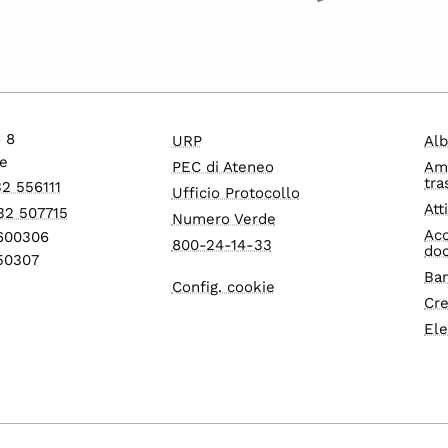
o 8
URP
Alb
e
PEC di Ateneo
Am
tra
32 556111
Ufficio Protocollo
Att
32 507715
Numero Verde
Acc
1600306
800-24-14-33
do
550307
Ban
Config. cookie
Cre
Ele