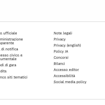
o ufficiale
Note legali
ministrazione
Privacy
sparente
Privacy (english)
i di notifica
Policy IA
esso civico e
Concorsi
cumentale
Bilanci
di di gara
Accesso editor
dits
Accessibilità
nco siti tematici
Social media policy