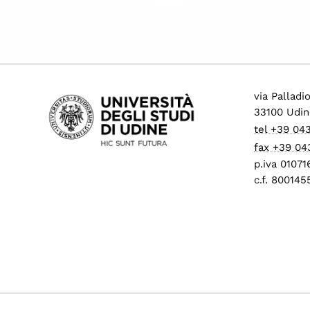
via Palladi
33100 Udin
tel +39 04
fax +39 04
p.iva 0107
c.f. 80014