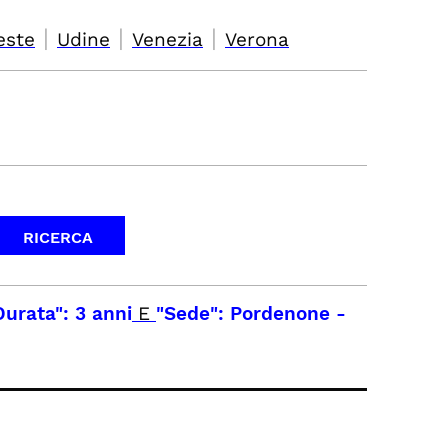
|
|
|
este
Udine
Venezia
Verona
Durata": 3 anni
E
"Sede": Pordenone
-