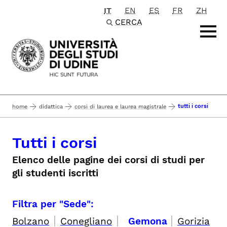
IT
EN
ES
FR
ZH
Passa al contenuto principale
CERCA
tutti i corsi
home
didattica
corsi di laurea e laurea magistrale
Tutti i corsi
Elenco delle pagine dei corsi di studi per
gli studenti iscritti
Filtra per "Sede":
|
|
|
Bolzano
Conegliano
Gemona
Gorizia