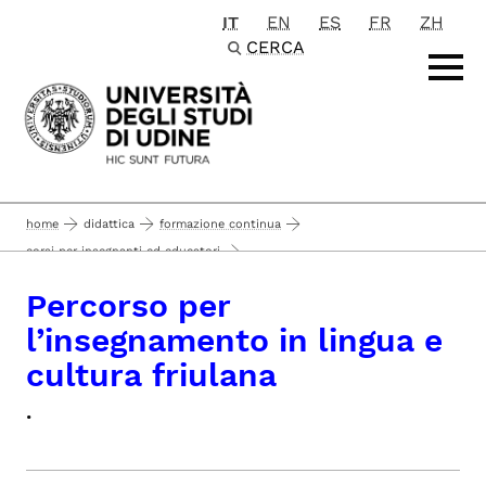
IT
EN
ES
FR
ZH
Passa al contenuto principale
CERCA
home
didattica
formazione continua
corsi per insegnanti ed educatori
percorso per l’insegnamento in lingua e cultura friulana
Percorso per
l’insegnamento in lingua e
cultura friulana
.