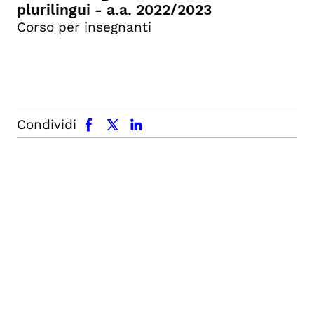
plurilingui - a.a. 2022/2023
Corso per insegnanti
facebook
x.com
linkedin
Condividi