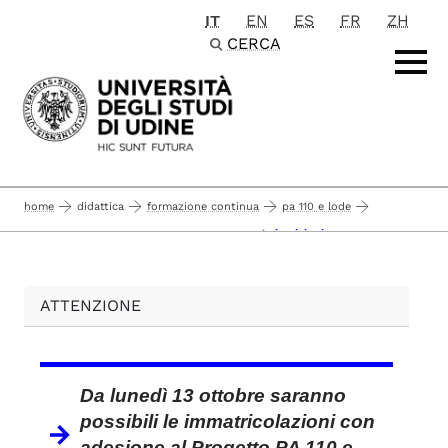
IT
EN
ES
FR
ZH
Passa al contenuto principale
CERCA
home
didattica
formazione continua
pa 110 e lode
iscrizioni
persone qualificate per qualificare il paese
ATTENZIONE
Da lunedì 13 ottobre saranno
possibili le immatricolazioni con
adesione al Progetto PA 110 e