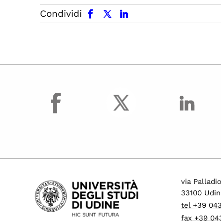
facebook
x.com
linkedin
Condividi
facebook
via Palladi
33100 Udin
tel +39 04
fax +39 04