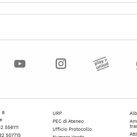
o 8
URP
Alb
e
PEC di Ateneo
Am
tra
32 556111
Ufficio Protocollo
Att
32 507715
Numero Verde