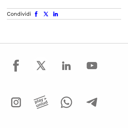
facebook
x.com
linkedin
Condividi
facebook