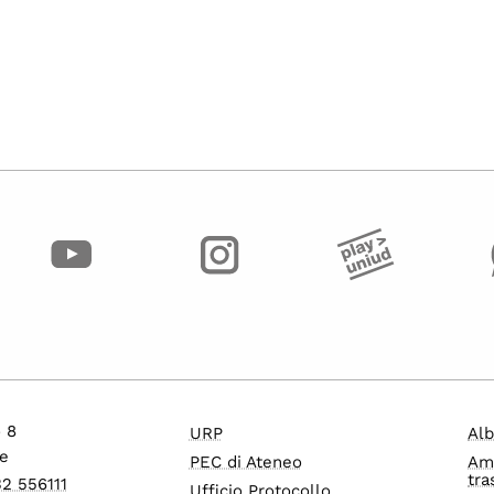
o 8
URP
Alb
e
PEC di Ateneo
Am
tra
32 556111
Ufficio Protocollo