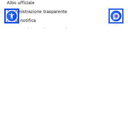
Albo ufficiale
Amministrazione trasparente
Atti di notifica
Accesso civico e documentale
Bandi di gara
Credits
Elenco siti tematici
Note legali
Privacy
Privacy (english)
Policy IA
Concorsi
Bilanci
Accesso editor