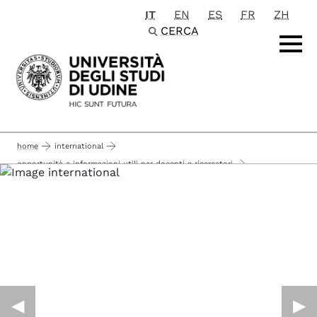
IT
EN
ES
FR
ZH
Passa al contenuto principale
CERCA
home
international
opportunità e informazioni utili per docenti e ricercatori
ects e la distribuzione statistica dei voti
◀︎
▶︎