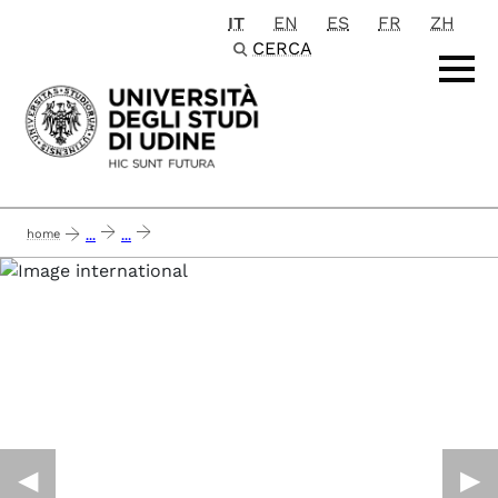
IT
EN
ES
FR
ZH
Passa al contenuto principale
CERCA
home
...
...
procedure di ammissione per candidati non europei richiedenti visto per studi
◀︎
▶︎