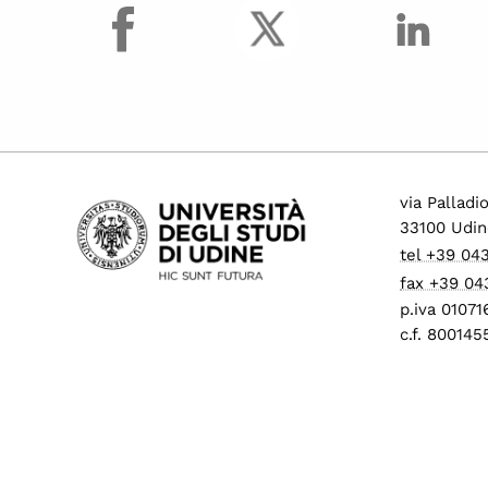
facebook
via Palladi
33100 Udin
tel +39 04
fax +39 04
p.iva 0107
c.f. 80014