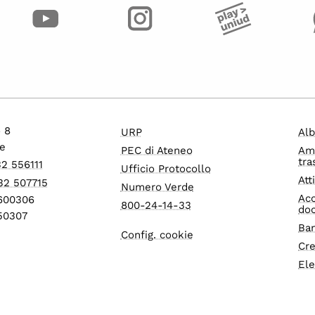
o 8
URP
Alb
e
PEC di Ateneo
Am
tra
32 556111
Ufficio Protocollo
Att
32 507715
Numero Verde
Acc
1600306
800-24-14-33
do
550307
Ban
Config. cookie
Cre
Ele