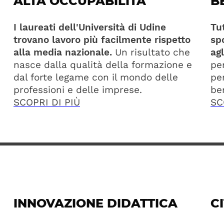
ALTA OCCUPABILITÀ
B
I laureati dell'Università di Udine
Tut
trovano lavoro più facilmente rispetto
spo
alla media nazionale.
Un risultato che
agl
nasce dalla qualità della formazione e
pe
dal forte legame con il mondo delle
per
professioni e delle imprese.
be
SCOPRI DI PIÙ
SC
INNOVAZIONE DIDATTICA
C