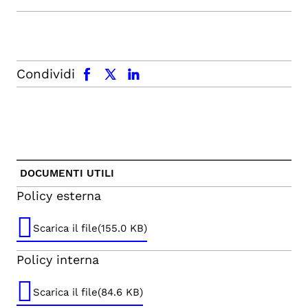
facebook
x.com
linkedin
Condividi
DOCUMENTI UTILI
Policy esterna
Scarica il file(155.0 KB)
Policy interna
Scarica il file(84.6 KB)