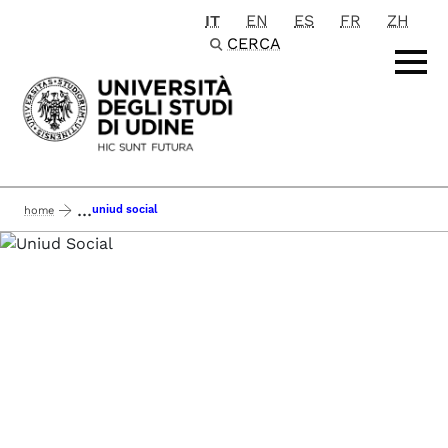
IT
EN
ES
FR
ZH
Passa al contenuto principale
CERCA
...
uniud social
home