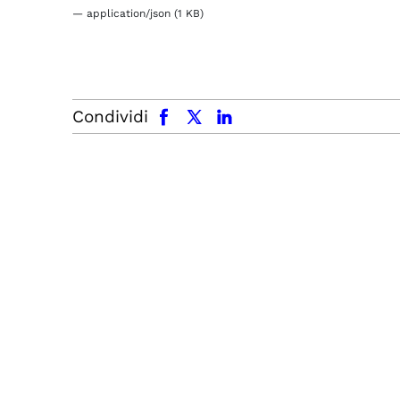
— application/json (1 KB)
facebook
x.com
linkedin
Condividi