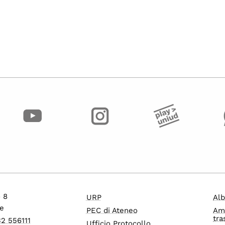
o 8
URP
Alb
e
PEC di Ateneo
Am
tra
32 556111
Ufficio Protocollo