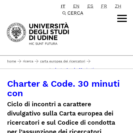
IT
EN
ES
FR
ZH
Passa al contenuto principale
CERCA
home
ricerca
carta europea dei ricercatori
charter & code. 30 minuti con
iniziative di divulgazione
Charter & Code. 30 minuti
con
Ciclo di incontri a carattere
divulgativo sulla Carta europea dei
ricercatori e sul Codice di condotta
per l’assunzione dei ricercatori.