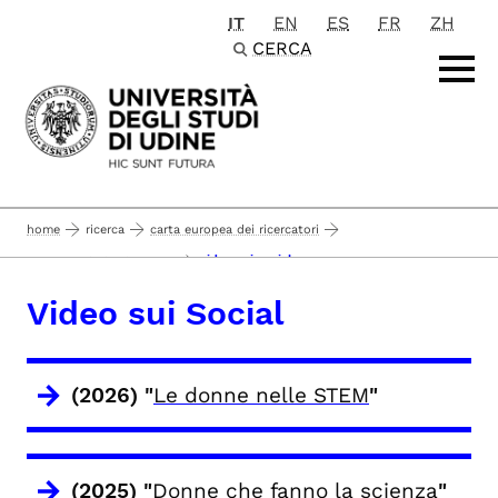
IT
EN
ES
FR
ZH
Passa al contenuto principale
CERCA
home
ricerca
carta europea dei ricercatori
video sui social
iniziative di divulgazione
Video sui Social
(2026) "
Le donne nelle STEM
"
(2025) "
Donne che fanno la scienza
"