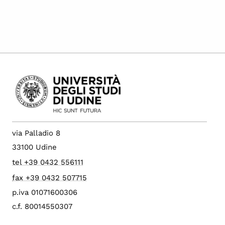
via Palladio 8
33100 Udine
tel +39 0432 556111
fax +39 0432 507715
p.iva 01071600306
c.f. 80014550307