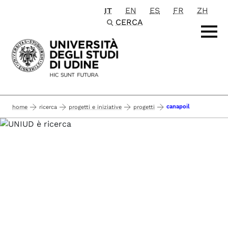
IT
EN
ES
FR
ZH
Passa al contenuto principale
CERCA
canapoil
home
ricerca
progetti e iniziative
progetti