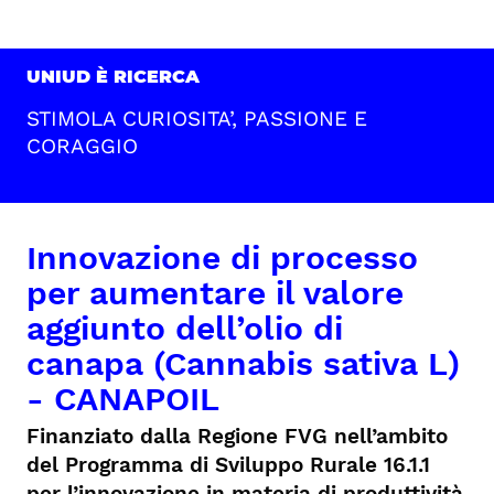
UNIUD È RICERCA
STIMOLA CURIOSITA’, PASSIONE E
CORAGGIO
Innovazione di processo
per aumentare il valore
aggiunto dell’olio di
canapa (Cannabis sativa L)
- CANAPOIL
Finanziato dalla Regione FVG nell’ambito
del Programma di Sviluppo Rurale 16.1.1
per l’innovazione in materia di produttività