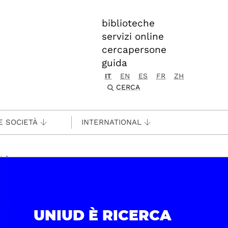
biblioteche
servizi online
cercapersone
guida
IT
EN
ES
FR
ZH
CERCA
E SOCIETÀ
INTERNATIONAL
tals
UNIUD È RICERCA