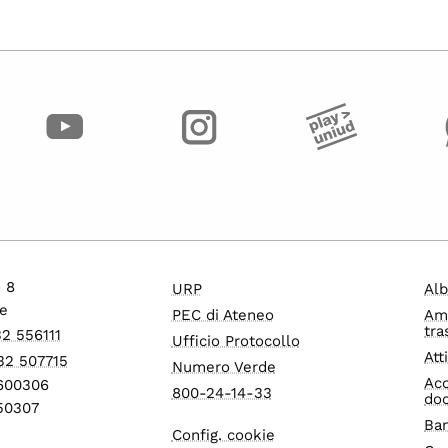
o 8
URP
Alb
e
PEC di Ateneo
Am
tra
32 556111
Ufficio Protocollo
Att
32 507715
Numero Verde
Acc
1600306
800-24-14-33
do
550307
Ban
Config. cookie