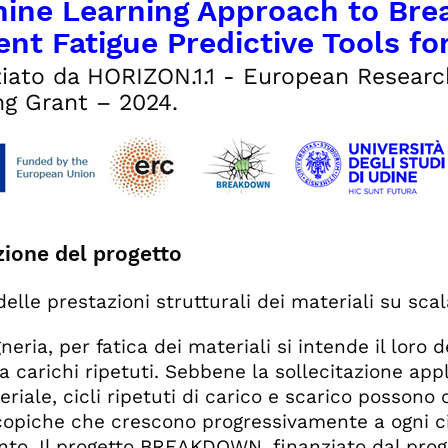
ine Learning Approach to Brea
ent Fatigue Predictive Tools fo
iato da HORIZON.1.1 - European Researc
ng Grant – 2024.
zione del progetto
delle prestazioni strutturali dei materiali su sc
gneria, per fatica dei materiali si intende il lor
 carichi ripetuti. Sebbene la sollecitazione appli
eriale, cicli ripetuti di carico e scarico posson
opiche che crescono progressivamente a ogni cic
to. Il progetto BREAKDOWN, finanziato dal pro