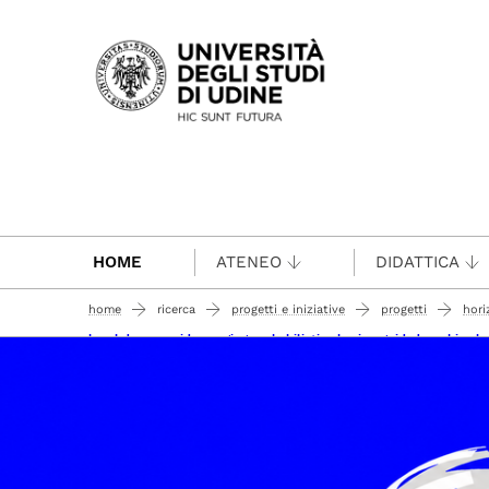
Passa al contenuto principale
HOME
ATENEO
DIDATTICA
home
ricerca
progetti e iniziative
progetti
hori
breakdown - wide-ranging probabilistic physics-guided machine lear