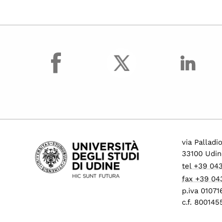
facebook
via Palladi
33100 Udin
tel +39 04
fax +39 04
p.iva 0107
c.f. 80014