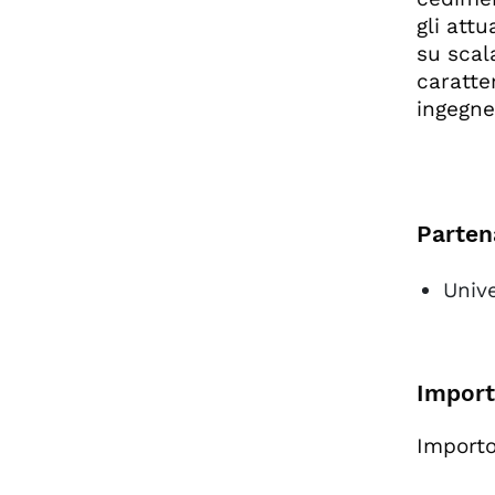
gli att
su scal
caratter
ingegner
Parten
Unive
Import
Importo