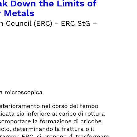
k Down the Limits of
r Metals
h Council (ERC) - ERC StG –
ala microscopica
o deterioramento nel corso del tempo
cata sia inferiore al carico di rottura
o comportare la formazione di cricche
lo, determinando la frattura o il
gramma ERC, si propone di trasformare