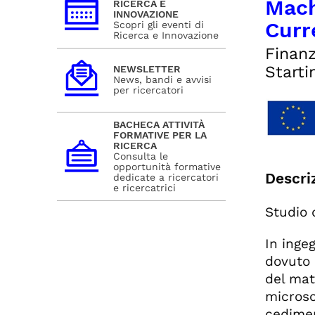
Mach
RICERCA E
INNOVAZIONE
Curr
Scopri gli eventi di
Ricerca e Innovazione
Finanz
Starti
NEWSLETTER
News, bandi e avvisi
per ricercatori
BACHECA ATTIVITÀ
FORMATIVE PER LA
RICERCA
Consulta le
opportunità formative
Descri
dedicate a ricercatori
e ricercatrici
Studio 
In inge
dovuto a
del mat
microsc
cedimen