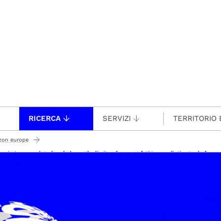
RICERCA
SERVIZI
TERRITORIO 
zon europe
ning approach to break down the limits of current fatigue predictive tools for me