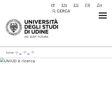
IT
EN
ES
FR
ZH
Passa al contenuto principale
CERCA
home
...
...
cedric-creazione di un agro-ecosistema sostenibile e transfrontaliero sfruttan