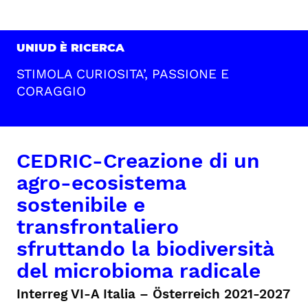
UNIUD È RICERCA
STIMOLA CURIOSITA’, PASSIONE E
CORAGGIO
CEDRIC-Creazione di un
agro-ecosistema
sostenibile e
transfrontaliero
sfruttando la biodiversità
del microbioma radicale
Interreg VI-A Italia – Österreich 2021-2027