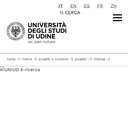
IT
EN
ES
FR
ZH
Passa al contenuto principale
CERCA
home
ricerca
progetti e iniziative
progetti
interreg
irrigavit