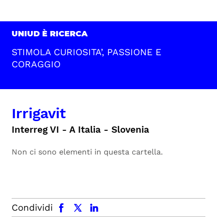
UNIUD È RICERCA
STIMOLA CURIOSITA’, PASSIONE E
CORAGGIO
Irrigavit
Interreg VI - A Italia - Slovenia
Non ci sono elementi in questa cartella.
facebook
x.com
linkedin
Condividi