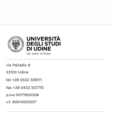
via Palladio 8
33100 Udine
tel +39 0432 556111
fax +39 0432 507715
p.iva 01071600306
c.f. 80014550307