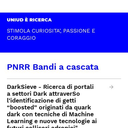
UNIUD È RICERCA
STIMOLA CURIOSITA’, PASSIONE E
CORAGGIO
PNRR Bandi a cascata
DarkSieve - Ricerca di portali
a settori Dark attraverSo
l’identificazione di getti
“boosted” originati da quark
dark con tecniche di Machine
Learning e nuove tecnologie ai
futuri collisori adronici"