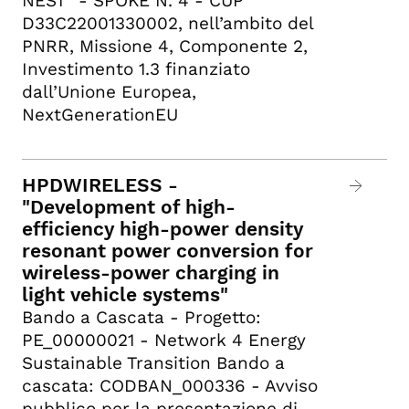
NEST” - SPOKE N. 4 - CUP
D33C22001330002, nell’ambito del
PNRR, Missione 4, Componente 2,
Investimento 1.3 finanziato
dall’Unione Europea,
NextGenerationEU
HPDWIRELESS -
"Development of high-
efficiency high-power density
resonant power conversion for
wireless-power charging in
light vehicle systems"
Bando a Cascata - Progetto:
PE_00000021 - Network 4 Energy
Sustainable Transition Bando a
cascata: CODBAN_000336 - Avviso
pubblico per la presentazione di