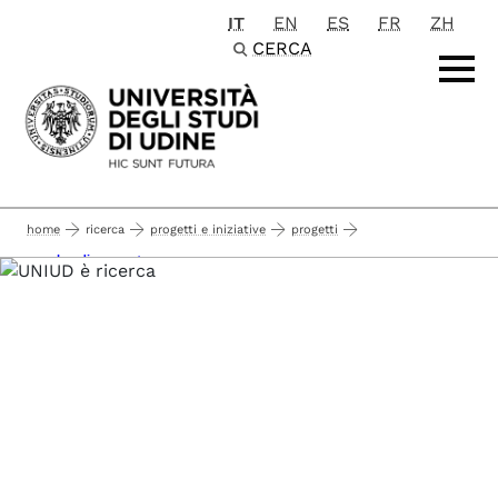
IT
EN
ES
FR
ZH
Passa al contenuto principale
CERCA
home
ricerca
progetti e iniziative
progetti
pnrr bandi a cascata