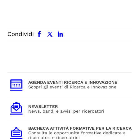
facebook
x.com
linkedin
Condividi
AGENDA EVENTI RICERCA E INNOVAZIONE
Scopri gli eventi di Ricerca e Innovazione
NEWSLETTER
News, bandi e avvisi per ricercatori
BACHECA ATTIVITÀ FORMATIVE PER LA RICERCA
Consulta le opportunità formative dedicate a
ricercatori e ricercatrici