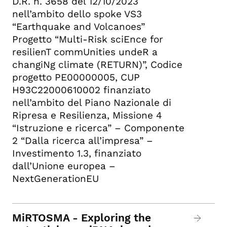
D.R. n. 3658 del 12/10/2023
nell’ambito dello spoke VS3
“Earthquake and Volcanoes”
Progetto “Multi-Risk sciEnce for
resilienT commUnities undeR a
changiNg climate (RETURN)”, Codice
progetto PE00000005, CUP
H93C22000610002 finanziato
nell’ambito del Piano Nazionale di
Ripresa e Resilienza, Missione 4
“Istruzione e ricerca” – Componente
2 “Dalla ricerca all’impresa” –
Investimento 1.3, finanziato
dall’Unione europea –
NextGenerationEU
MiRTOSMA - Exploring the