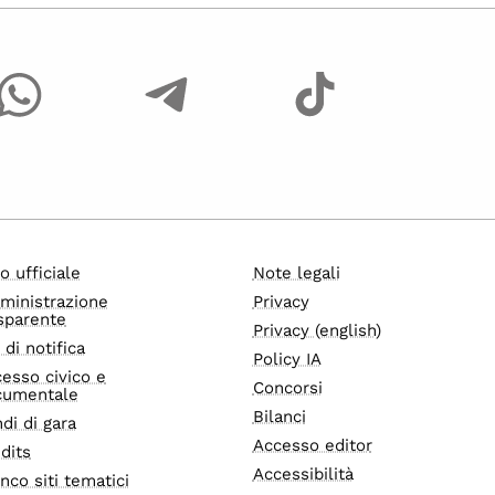
o ufficiale
Note legali
ministrazione
Privacy
sparente
Privacy (english)
i di notifica
Policy IA
esso civico e
Concorsi
cumentale
Bilanci
di di gara
Accesso editor
dits
Accessibilità
nco siti tematici