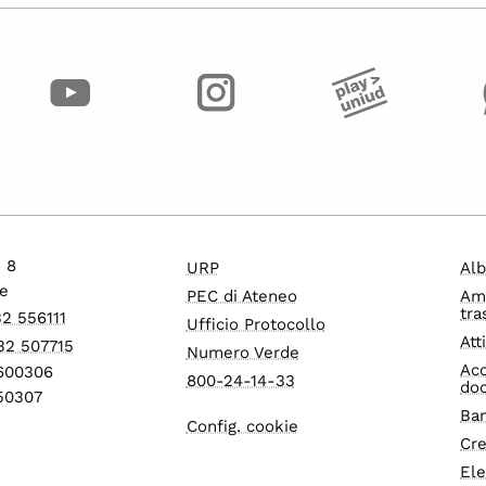
o 8
URP
Alb
e
PEC di Ateneo
Am
tra
32 556111
Ufficio Protocollo
Att
32 507715
Numero Verde
Acc
1600306
800-24-14-33
do
550307
Ban
Config. cookie
Cre
Ele