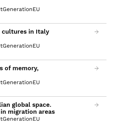
xtGenerationEU
cultures in Italy
xtGenerationEU
cs of memory,
xtGenerationEU
alian global space.
in migration areas
xtGenerationEU