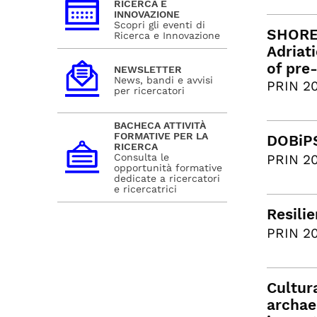
RICERCA E
INNOVAZIONE
Scopri gli eventi di
SHORES
Ricerca e Innovazione
Adriat
of pre
NEWSLETTER
News, bandi e avvisi
PRIN 20
per ricercatori
BACHECA ATTIVITÀ
FORMATIVE PER LA
DOBiPS
RICERCA
Consulta le
PRIN 20
opportunità formative
dedicate a ricercatori
e ricercatrici
Resili
PRIN 20
Cultur
archaeo