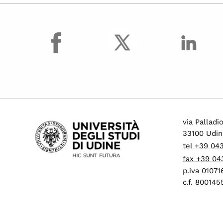
facebook
via Palladi
33100 Udin
tel +39 04
fax +39 04
p.iva 0107
c.f. 80014