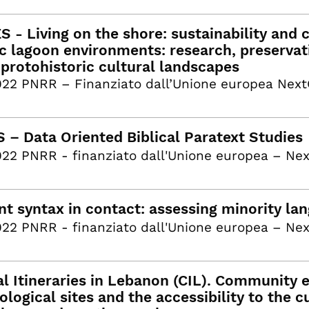
 - Living on the shore: sustainability and c
ic lagoon environments: research, preserva
-protohistoric cultural landscapes
22 PNRR – Finanziato dall’Unione europea Nex
 – Data Oriented Biblical Paratext Studies
22 PNRR - finanziato dall'Unione europea – Ne
ent syntax in contact: assessing minority l
22 PNRR - finanziato dall'Unione europea – Ne
al Itineraries in Lebanon (CIL). Community
logical sites and the accessibility to the c