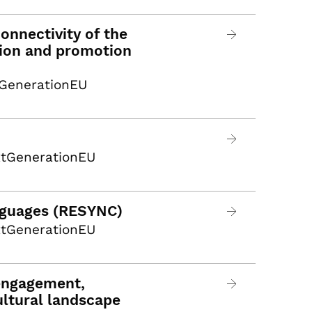
onnectivity of the
tion and promotion
tGenerationEU
xtGenerationEU
anguages (RESYNC)
xtGenerationEU
 engagement,
ultural landscape