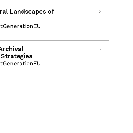
ral Landscapes of
xtGenerationEU
Archival
 Strategies
xtGenerationEU