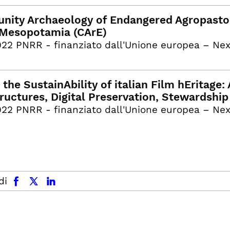
ity Archaeology of Endangered Agropasto
Mesopotamia (CArE)
22 PNRR - finanziato dall'Unione europea – Ne
the SustainAbility of italian Film hEritage: 
tructures, Digital Preservation, Stewardship
22 PNRR - finanziato dall'Unione europea – Ne
facebook
x.com
linkedin
di