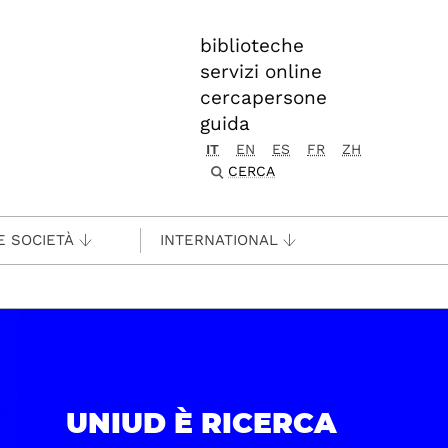
biblioteche
servizi online
cercapersone
guida
IT
EN
ES
FR
ZH
CERCA
E SOCIETÀ
INTERNATIONAL
UNIUD È RICERCA