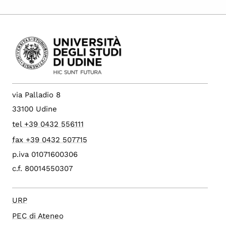
via Palladio 8
33100 Udine
tel +39 0432 556111
fax +39 0432 507715
p.iva 01071600306
c.f. 80014550307
URP
PEC di Ateneo