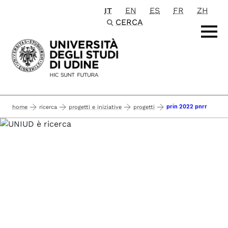
IT
EN
ES
FR
ZH
Passa al contenuto principale
CERCA
prin 2022 pnrr
home
ricerca
progetti e iniziative
progetti