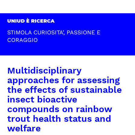
UNIUD È RICERCA
STIMOLA CURIOSITA’, PASSIONE E
CORAGGIO
Multidisciplinary
approaches for assessing
the effects of sustainable
insect bioactive
compounds on rainbow
trout health status and
welfare