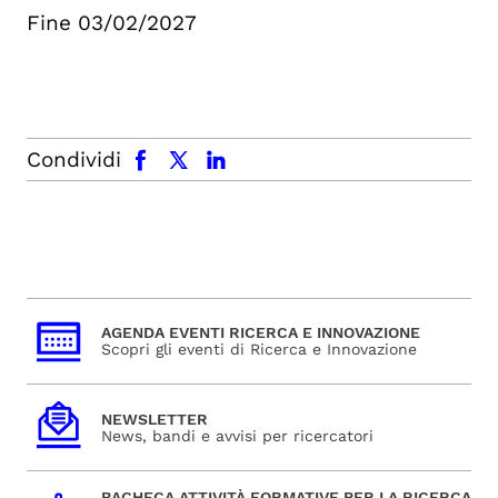
Fine 03/02/2027
facebook
x.com
linkedin
Condividi
AGENDA EVENTI RICERCA E INNOVAZIONE
Scopri gli eventi di Ricerca e Innovazione
NEWSLETTER
News, bandi e avvisi per ricercatori
BACHECA ATTIVITÀ FORMATIVE PER LA RICERCA