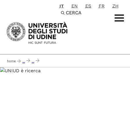
IT
EN
ES
FR
ZH
Passa al contenuto principale
CERCA
home
...
...
multidisciplinary approaches for assessing the effects of sustainable insect