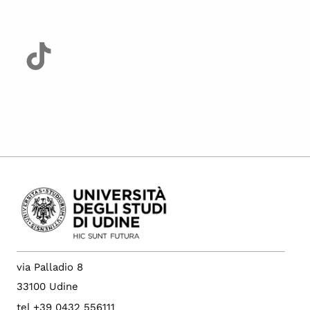
via Palladio 8
33100 Udine
tel +39 0432 556111