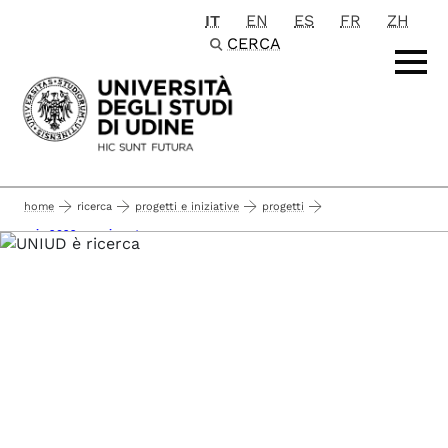
IT
EN
ES
FR
ZH
Passa al contenuto principale
CERCA
home
ricerca
progetti e iniziative
progetti
prin 2022 scorrimento