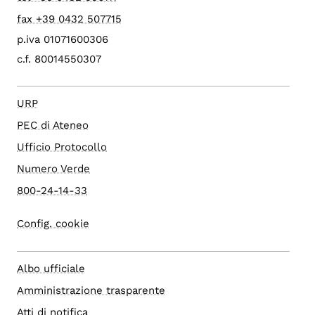
fax +39 0432 507715
p.iva 01071600306
c.f. 80014550307
URP
PEC di Ateneo
Ufficio Protocollo
Numero Verde
800-24-14-33
Config. cookie
Albo ufficiale
Amministrazione trasparente
Atti di notifica