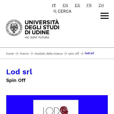
IT
EN
ES
FR
ZH
Passa al contenuto principale
CERCA
lod srl
home
ricerca
risultati della ricerca
spin off
Lod srl
Spin Off