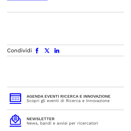
facebook
x.com
linkedin
Condividi
AGENDA EVENTI RICERCA E INNOVAZIONE
Scopri gli eventi di Ricerca e Innovazione
NEWSLETTER
News, bandi e avvisi per ricercatori