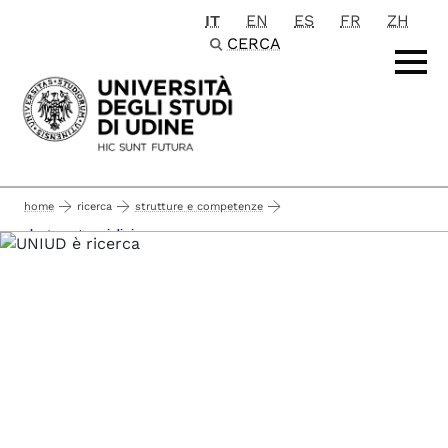
IT
EN
ES
FR
ZH
Passa al contenuto principale
CERCA
home
ricerca
strutture e competenze
cluster e gruppi di ricerca