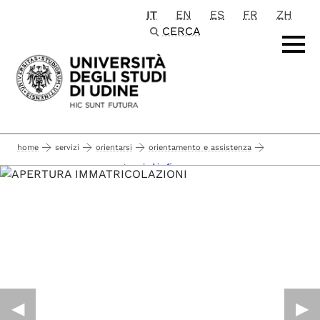
IT
EN
ES
FR
ZH
Passa al contenuto principale
CERCA
home
servizi
orientarsi
orientamento e assistenza
uniud in fiera
servizi per futuri studenti
◀︎
▶︎