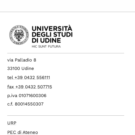
via Palladio 8
33100 Udine
tel +39 0432 556111
fax +39 0432 507715
p.iva 01071600306
c.f. 80014550307
URP
PEC di Ateneo