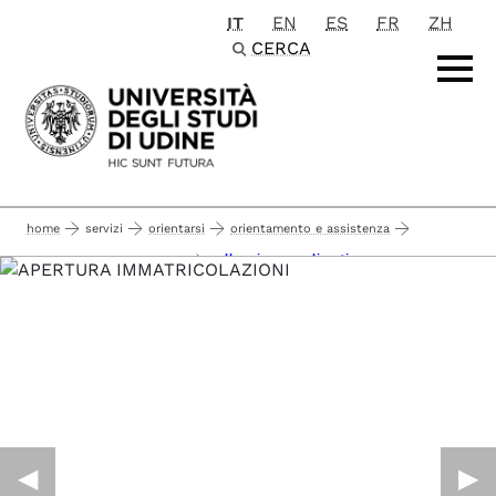
IT
EN
ES
FR
ZH
Passa al contenuto principale
CERCA
home
servizi
orientarsi
orientamento e assistenza
colloqui personalizzati
servizi per studenti iscritti
◀︎
▶︎